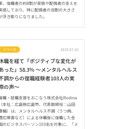
果、復職者の約8割が家族や配偶者の支えを
実感しており、特に配偶者の役割の大きさ
が浮き彫りになりました。
リリース
2025.07.10
休職を経て「ポジティブな変化が
あった」58.3％ 〜メンタルヘルス
不調からの復職経験者103人の実
際の声〜
復職・就職支援をおこなう株式会社Rodina
（本社：広島県広島市、代表取締役：山田
康輔）は、メンタルヘルス不調（うつ病、
適応障害など）による休職後に復職した全
国のビジネスパーソン103名を対象に、「メ