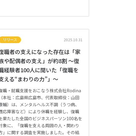
リリース
2025.10.31
復職者の支えになった存在は「家
族や配偶者の支え」が約8割 〜復
職経験者100人に聞いた「復職を
支える“まわりの力”」〜
復職・就職支援をおこなう株式会社Rodina
（本社：広島県広島市、代表取締役：山田
康輔）は、メンタルヘルス不調（うつ病、
適応障害など）により休職を経験し、復職
を果たした全国のビジネスパーソン100名を
対象に、「復職を支える周囲の人・関わり
方」に関する調査を実施しました。その結