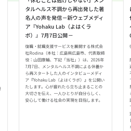
「休むことは逃げじゃない」メン
と
タルヘルス不調から再出発した著
名人の声を発信－新ウェブメディ
ア『Yohaku Lab（よはくラ
ボ）』7月7日公開－
復職・就職支援サービスを展開する株式会
社Rodina（本社：広島県広島市、代表取締
a
役：山田康輔、下記「当社」）は、2026年
7月7日、メンタルヘルス不調による休養か
ら再スタートした人のインタビューメディ
ア『Yohaku Lab（よはくラボ）』を公開い
たします。心が疲れたら立ち止まることの
対
大切さを伝え、一人ひとりが自分らしく、
安心して働ける社会の実現を目指します。