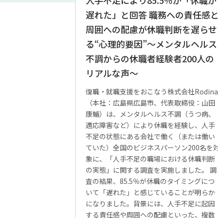
人手不足により85.5％が「休職が
遅れた」と回答 職務への責任感
周囲への配慮が休職判断を遅らせ
る“心理的要因”〜メンタルヘルス
不調からの休職者経験者200人の
リアルな声〜
復職・就職支援をおこなう株式会社Rodin
（本社：広島県広島市、代表取締役：山田
康輔）は、メンタルヘルス不調（うつ病、
適応障害など）により休職を経験し、人手
不足の状態にある会社で働く（または働い
ていた）全国のビジネスパーソン200名を
象に、「人手不足の職場における休職判断
の実態」に関する調査を実施しました。 調
査の結果、85.5％が休職のタイミングにつ
いて「遅れた」と感じていることが明らか
になりました。背景には、人手不足に起因
する責任感や周囲への配慮といった、複数