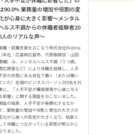
「人手不足が休職に影響した」の
は90.0% 業務量の増加や役割の変
化が心身に大きく影響〜メンタル
ヘルス不調からの休職者経験者20
0人のリアルな声〜
復職・就職支援をおこなう株式会社Rodina
（本社：広島県広島市、代表取締役：山田
康輔）は、メンタルヘルス不調（うつ病、
適応障害など）により休職を経験し、人手
不足の状態にある会社で働く（または働い
ていた）全国のビジネスパーソン200名を対
象に、「人手不足が職場環境や心身に与え
る影響」に関する調査をおこないました。
調査の結果、人手不足が長期化するなか
で、業務量の増加や役割と責任の大きさの
変化が心身への負担が大きくなり、結果と
して休職につながっている実態が明らかに
なりました。