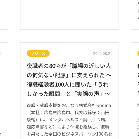
リリース
5
2025.08.21
復職者の80％が「職場の近しい人
者
の何気ない配慮」に支えられた 〜
復職経験者100人に聞いた「うれ
しかった瞬間」と「実際の声」〜
a
復職・就職支援をおこなう株式会社Rodina
（本社：広島県広島市、代表取締役：山田
康輔）は、メンタルヘルス不調（うつ病、
適応障害など）により休職を経験し、復職
を
を果たした全国のビジネスパーソン100名を